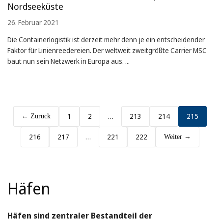
Nordseeküste
26. Februar 2021
Die Containerlogistik ist derzeit mehr denn je ein entscheidender
Faktor für Linienreedereien. Der weltweit zweitgrößte Carrier MSC
baut nun sein Netzwerk in Europa aus. ...
1
2
…
213
214
215
← Zurück
216
217
…
221
222
Weiter →
Häfen
Häfen sind zentraler Bestandteil der