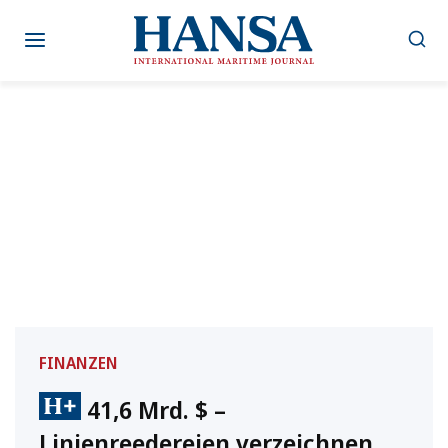
Zum
Inhalt
springen
FINANZEN
41,6 Mrd. $ –
Linienreedereien verzeichnen