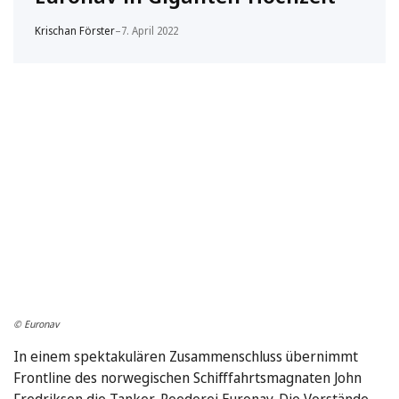
Krischan Förster
–
7. April 2022
© Euronav
In einem spektakulären Zusammenschluss übernimmt
Frontline des norwegischen Schifffahrtsmagnaten John
Fredriksen die Tanker-Reederei Euronav. Die Vorstände