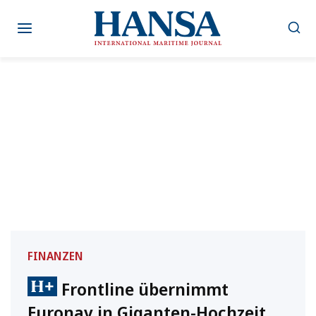
Zum
Inhalt
springen
FINANZEN
Frontline übernimmt
Euronav in Giganten-Hochzeit