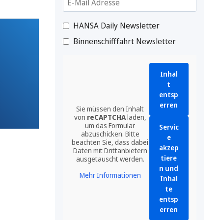
HANSA Daily Newsletter
Binnenschifffahrt Newsletter
Inhal
t
entsp
erren
Sie müssen den Inhalt
von
reCAPTCHA
laden,
um das Formular
Servic
abzuschicken. Bitte
e
beachten Sie, dass dabei
akzep
Daten mit Drittanbietern
tiere
ausgetauscht werden.
n und
Mehr Informationen
Inhal
te
entsp
erren