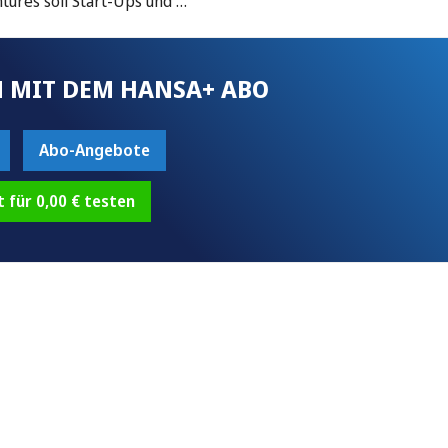
tures soll Start-Ups und …
 MIT DEM HANSA+ ABO
Abo-Angebote
t für 0,00 € testen