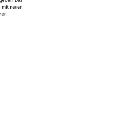
geben. Das
e mit neuen
ren.