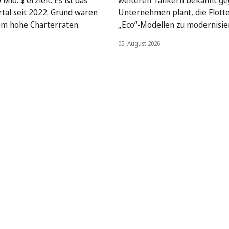
Mio. $ erzielt. Es ist das
weiteren Tankern bekannt ge
rtal seit 2022. Grund waren
Unternehmen plant, die Flott
em hohe Charterraten.
„Eco“-Modellen zu modernisie
05. August 2026