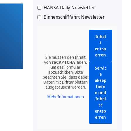
HANSA Daily Newsletter
Binnenschifffahrt Newsletter
Inhal
t
entsp
erren
Sie müssen den Inhalt
von
reCAPTCHA
laden,
um das Formular
Servic
abzuschicken. Bitte
e
beachten Sie, dass dabei
akzep
Daten mit Drittanbietern
tiere
ausgetauscht werden.
n und
Mehr Informationen
Inhal
te
entsp
erren