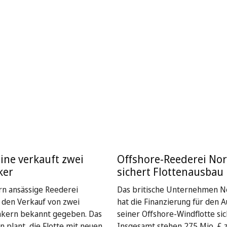
ine verkauft zwei
Offshore-Reederei Nor
ker
sichert Flottenausbau
rn ansässige Reederei
Das britische Unternehmen No
t den Verkauf von zwei
hat die Finanzierung für den 
nkern bekannt gegeben. Das
seiner Offshore-Windflotte sic
plant, die Flotte mit neuen
Insgesamt stehen 275 Mio. £ 