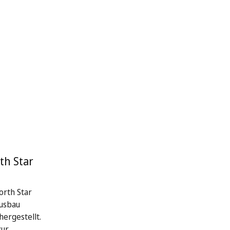
th Star
rth Star
Ausbau
hergestellt.
zur