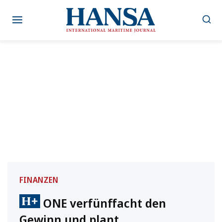
Zum
Inhalt
springen
FINANZEN
ONE verfünffacht den
Gewinn und plant