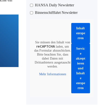
ichte ein
HANSA Daily Newsletter
Binnenschifffahrt Newsletter
Inhalt
entspe
rren
Sie müssen den Inhalt von
reCAPTCHA
laden, um
Servic
das Formular abzuschicken.
e
Bitte beachten Sie, dass
dabei Daten mit
akzept
Drittanbietern ausgetauscht
ieren
werden.
und
Inhalt
Mehr Informationen
e
entspe
rren