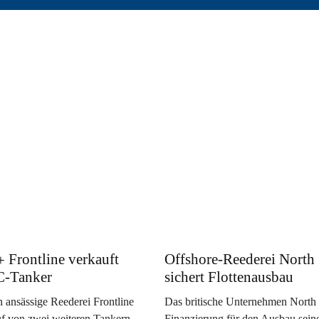
Frontline verkauft
Offshore-Reederei North 
C-Tanker
sichert Flottenausbau
 ansässige Reederei Frontline
Das britische Unternehmen North S
uf von zwei weiteren Tankern
Finanzierung für den Ausbau sein