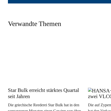
Verwandte Themen
Star Bulk erreicht stärktes Quartal
seit Jahren
zwei VLC
Die griechische Reederei Star Bulk hat in den
Die auf Zypern
vergangenen Monaten einen Gewinn von über
hat den Verka