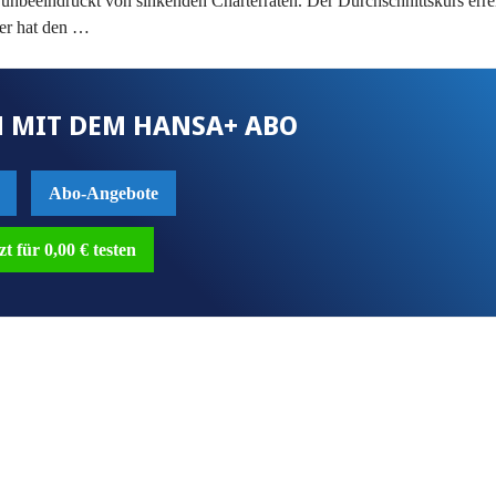
 unbeeindruckt von sinkenden Charterraten. Der Durchschnittskurs erre
er hat den …
 MIT DEM HANSA+ ABO
Abo-Angebote
zt für 0,00 € testen