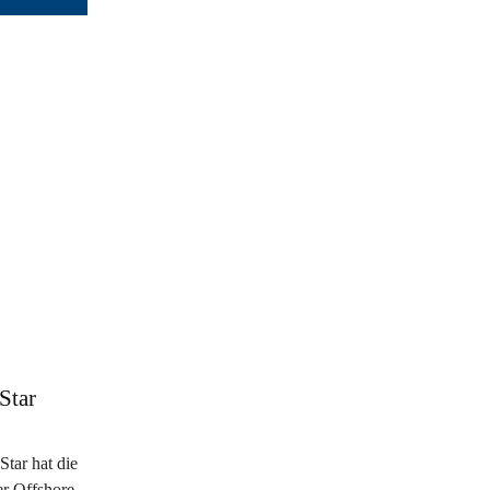
Star
tar hat die
er Offshore-