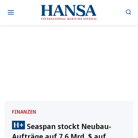
Zum
Inhalt
springen
FINANZEN
Seaspan stockt Neubau-
Aufträge auf 7,6 Mrd. $ auf