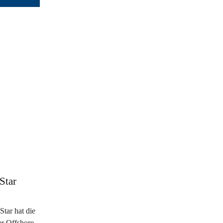
Star
tar hat die
er Offshore-