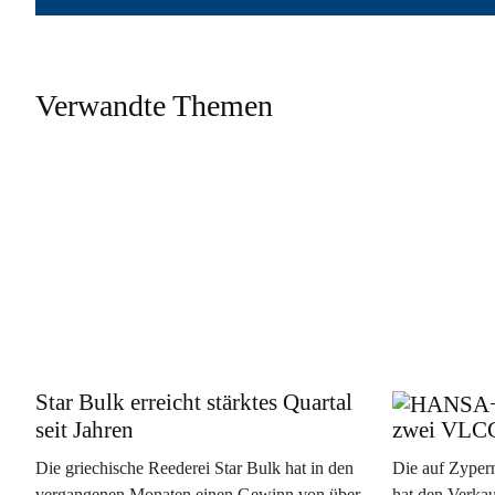
Verwandte Themen
Star Bulk erreicht stärktes Quartal
seit Jahren
zwei VLC
Die griechische Reederei Star Bulk hat in den
Die auf Zypern
vergangenen Monaten einen Gewinn von über
hat den Verka