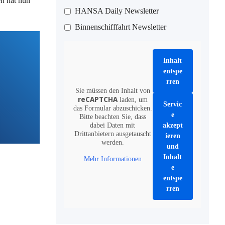
en hat nun
HANSA Daily Newsletter
Binnenschifffahrt Newsletter
Inhalt
entspe
rren
Sie müssen den Inhalt von
reCAPTCHA
laden, um
Servic
das Formular abzuschicken.
e
Bitte beachten Sie, dass
dabei Daten mit
akzept
Drittanbietern ausgetauscht
ieren
werden.
und
Inhalt
Mehr Informationen
e
entspe
rren