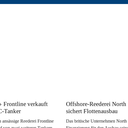
Frontline verkauft
Offshore-Reederei North 
C-Tanker
sichert Flottenausbau
 ansässige Reederei Frontline
Das britische Unternehmen North S
uf von zwei weiteren Tankern
Finanzierung für den Ausbau sein