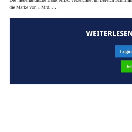
Die niederländische Bank NIBC verzeichnet im Bereich Schifffahr
die Marke von 1 Mrd. …
WEITERLESEN
Login
Jet