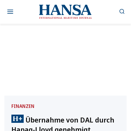
Zum
Inhalt
springen
FINANZEN
Übernahme von DAL durch
Hapag-Lloyd genehmigt