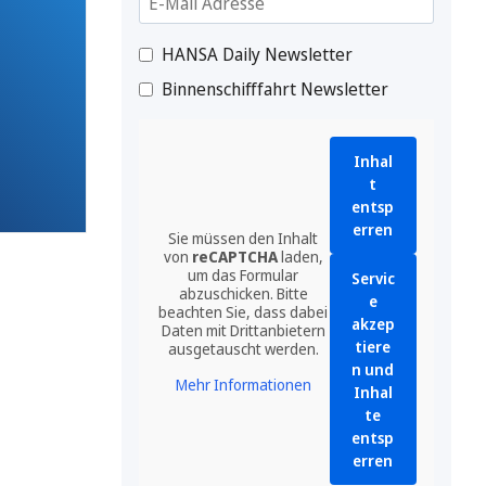
HANSA Daily Newsletter
Binnenschifffahrt Newsletter
Inhal
t
entsp
erren
Sie müssen den Inhalt
von
reCAPTCHA
laden,
um das Formular
Servic
abzuschicken. Bitte
e
beachten Sie, dass dabei
akzep
Daten mit Drittanbietern
tiere
ausgetauscht werden.
n und
Mehr Informationen
Inhal
te
entsp
erren