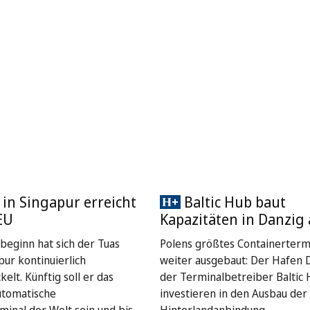
 in Singapur erreicht
Baltic Hub baut
EU
Kapazitäten in Danzig
sbeginn hat sich der Tuas
Polens größtes Containerterm
pur kontinuierlich
weiter ausgebaut: Der Hafen 
elt. Künftig soll er das
der Terminalbetreiber Baltic
utomatische
investieren in den Ausbau der
minal der Welt sein und bis
Hinterlandanbindung.