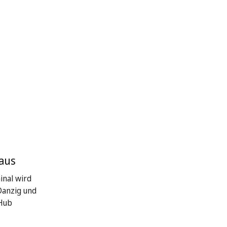
 aus
inal wird
Danzig und
 Hub