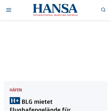
Zum
Inhalt
springen
HÄFEN
BLG mietet
Flughafengelände für