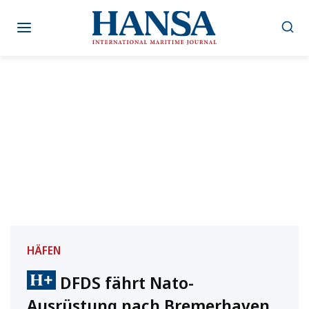
Zum
Inhalt
springen
HÄFEN
DFDS fährt Nato-
Ausrüstung nach Bremerhaven