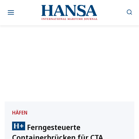
Zum
Inhalt
springen
HÄFEN
Ferngesteuerte
Containerbrücken für CTA