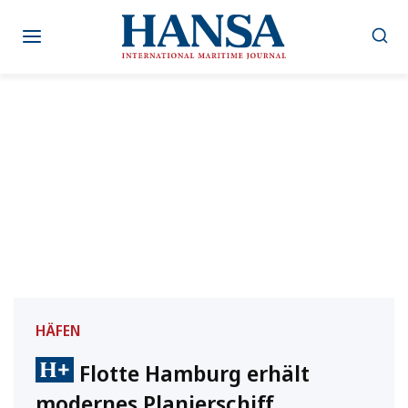
Zum
Inhalt
springen
HÄFEN
Flotte Hamburg erhält
modernes Planierschiff