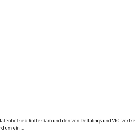
afenbetrieb Rotterdam und den von Deltalinqs und VRC vertr
rd um ein …