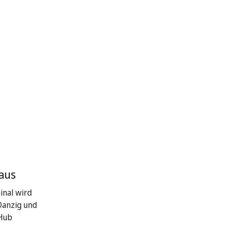
 aus
inal wird
Danzig und
 Hub