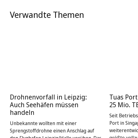
Verwandte Themen
Drohnenvorfall in Leipzig:
Tuas Port
Auch Seehäfen müssen
25 Mio. T
handeln
Seit Betrieb
Port in Singa
Unbekannte wollten mit einer
weiterentwick
Sprengstoffdrohne einen Anschlag auf
größte volla
den Flughafen Leipzig/Halle verüben. Das