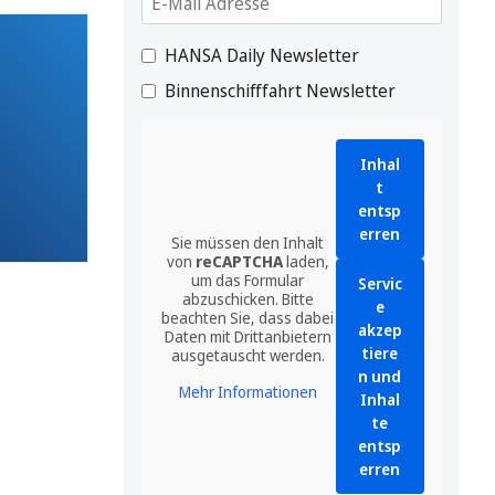
HANSA Daily Newsletter
Binnenschifffahrt Newsletter
Inhal
t
entsp
erren
Sie müssen den Inhalt
von
reCAPTCHA
laden,
um das Formular
Servic
abzuschicken. Bitte
e
beachten Sie, dass dabei
akzep
Daten mit Drittanbietern
tiere
ausgetauscht werden.
n und
Mehr Informationen
Inhal
te
entsp
erren