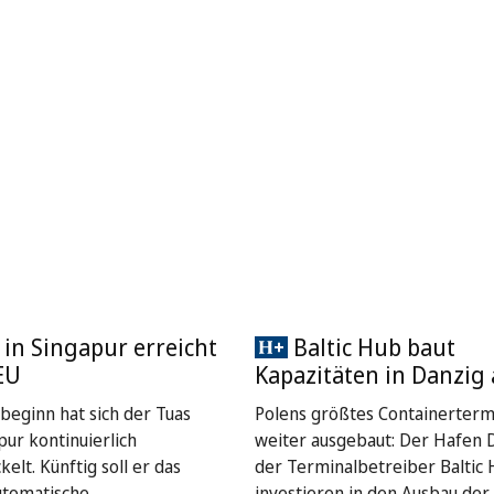
 in Singapur erreicht
Baltic Hub baut
EU
Kapazitäten in Danzig
sbeginn hat sich der Tuas
Polens größtes Containerterm
pur kontinuierlich
weiter ausgebaut: Der Hafen 
elt. Künftig soll er das
der Terminalbetreiber Baltic
utomatische
investieren in den Ausbau der