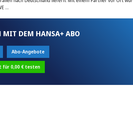
alien nach Deutschland liefern. Mit einem Partner vor Ort wur
WE …
 MIT DEM HANSA+ ABO
Abo-Angebote
t für 0,00 € testen