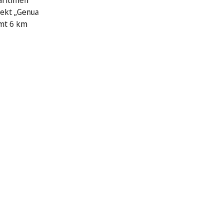
aritimen
jekt „Genua
amt 6 km