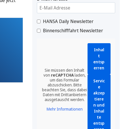
de jetzt
HANSA Daily Newsletter
Binnenschifffahrt Newsletter
Inhal
t
entsp
erren
Sie müssen den Inhalt
von
reCAPTCHA
laden,
um das Formular
Servic
abzuschicken. Bitte
e
beachten Sie, dass dabei
akzep
Daten mit Drittanbietern
tiere
ausgetauscht werden.
n und
Mehr Informationen
Inhal
te
entsp