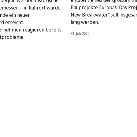
entsteht eines der größten m
pegeln werden historische
Bauprojekte Europas. Das Pro
emessen – in Ruhrort wurde
New Breakwater“ soll insges
de ein neuer
lang werden.
d erreicht.
ternehmen reagieren bereits
31. Juli 2026
rtprobleme.