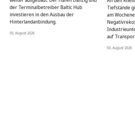
weiter ausgebaut: Der Hafen Danzig und
An den Rhein
der Terminalbetreiber Baltic Hub
Tiefstände g
investieren in den Ausbau der
am Wochenen
Hinterlandanbindung.
Negativrekor
Industrieun
05. August 2026
auf Transpo
03. August 2026