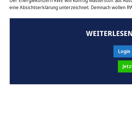
Der Energiekonzern RWE will künftig Wasserstoff aus Austr
eine Absichtserklärung unterzeichnet. Demnach wollen R
WEITERLESEN
Login
Jetz