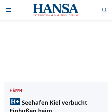
Zum
Inhalt
springen
HÄFEN
Seehafen Kiel verbucht
Einbußen beim