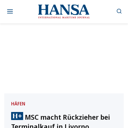
Zum
Inhalt
springen
HÄFEN
MSC macht Rückzieher bei
Terminalkauf in Livorno