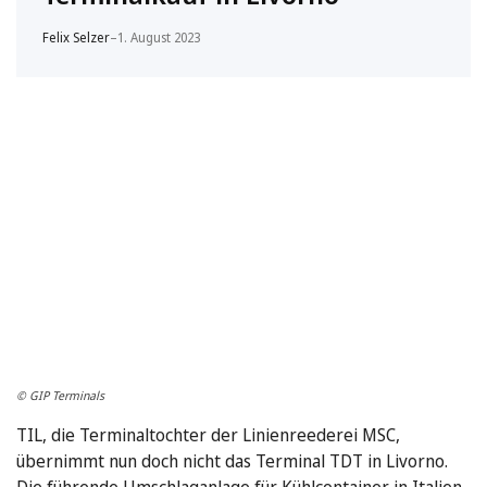
Felix Selzer
–
1. August 2023
© GIP Terminals
TIL, die Terminaltochter der Linienreederei MSC,
übernimmt nun doch nicht das Terminal TDT in Livorno.
Die führende Umschlaganlage für Kühlcontainer in Italien