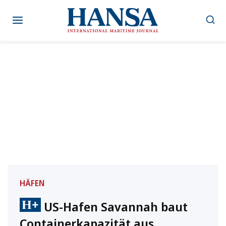
Zum
Inhalt
springen
HÄFEN
US-Hafen Savannah baut
Containerkapazität aus