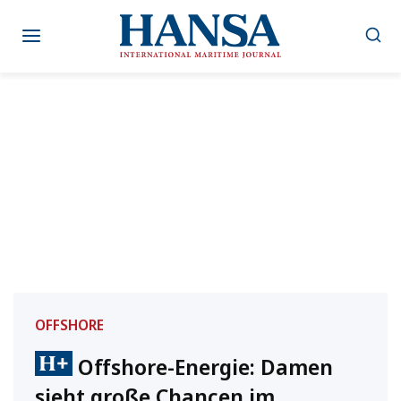
Zum
Inhalt
springen
OFFSHORE
Offshore-Energie: Damen
sieht große Chancen im