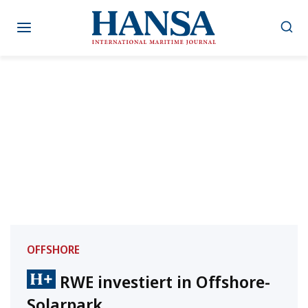
Zum
Inhalt
springen
OFFSHORE
RWE investiert in Offshore-
Solarpark