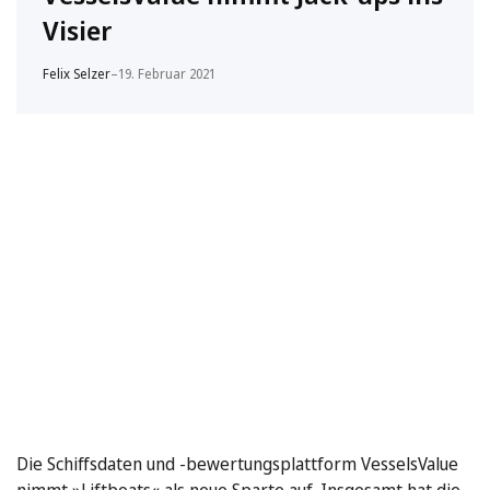
Visier
Felix Selzer
–
19. Februar 2021
Die Schiffsdaten und -bewertungsplattform VesselsValue
nimmt »Liftboats« als neue Sparte auf. Insgesamt hat die