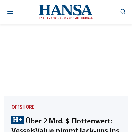
Zum
Inhalt
springen
OFFSHORE
Über 2 Mrd. $ Flottenwert:
VesselsValue nimmt Jack-ups ins