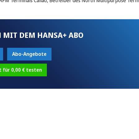
 APM Terminals Callao, Betreiber des North Multipurpose Term
 MIT DEM HANSA+ ABO
Abo-Angebote
t für 0,00 € testen