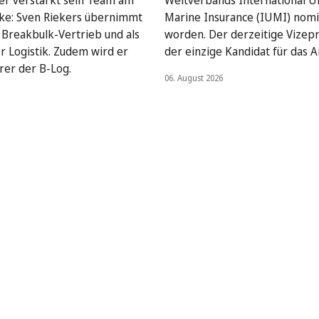
ser verstärkt sein Team am
Weltverbands International U
ke: Sven Riekers übernimmt
Marine Insurance (IUMI) nomi
Breakbulk-Vertrieb und als
worden. Der derzeitige Vizepr
er Logistik. Zudem wird er
der einzige Kandidat für das A
rer der B-Log.
06. August 2026