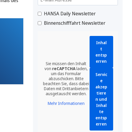
inals des
HANSA Daily Newsletter
Binnenschifffahrt Newsletter
Inhal
t
entsp
erren
Sie müssen den Inhalt
von
reCAPTCHA
laden,
um das Formular
Servic
abzuschicken. Bitte
e
beachten Sie, dass dabei
akzep
Daten mit Drittanbietern
tiere
ausgetauscht werden.
n und
Mehr Informationen
Inhal
te
entsp
erren