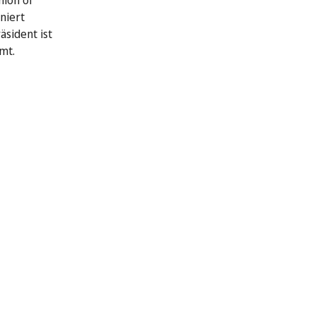
nion of
niert
äsident ist
mt.