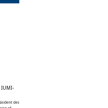
 IUMI-
räsident des