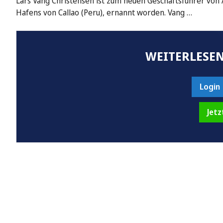
Lars Vang Christensen ist zum neuen Geschäftsführer von
Hafens von Callao (Peru), ernannt worden. Vang …
WEITERLESEN
Login
Jetz