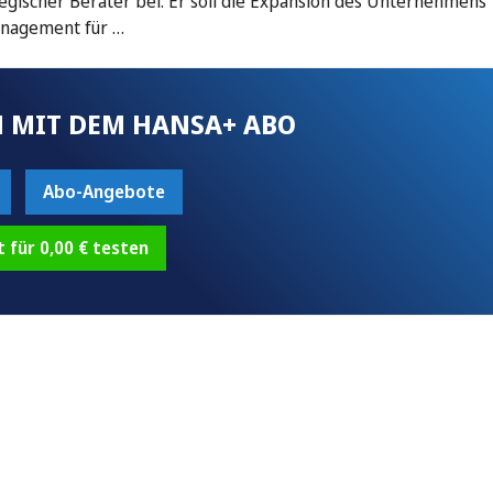
tegischer Berater bei. Er soll die Expansion des Unternehmens
management für …
 MIT DEM HANSA+ ABO
Abo-Angebote
t für 0,00 € testen