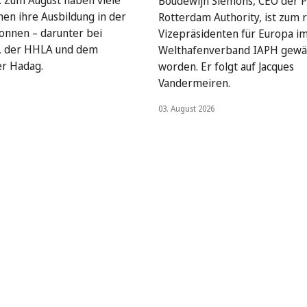
: Zum August haben viele
Boudewijn Siemons, CEO der P
en ihre Ausbildung in der
Rotterdam Authority, ist zum 
onnen – darunter bei
Vizepräsidenten für Europa i
, der HHLA und dem
Welthafenverband IAPH gewä
er Hadag.
worden. Er folgt auf Jacques
Vandermeiren.
03. August 2026