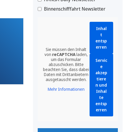
Binnenschifffahrt Newsletter
Inhal
t
entsp
erren
Sie müssen den Inhalt
von
reCAPTCHA
laden,
um das Formular
Servic
abzuschicken. Bitte
e
beachten Sie, dass dabei
akzep
Daten mit Drittanbietern
tiere
ausgetauscht werden.
n und
Mehr Informationen
Inhal
te
entsp
erren