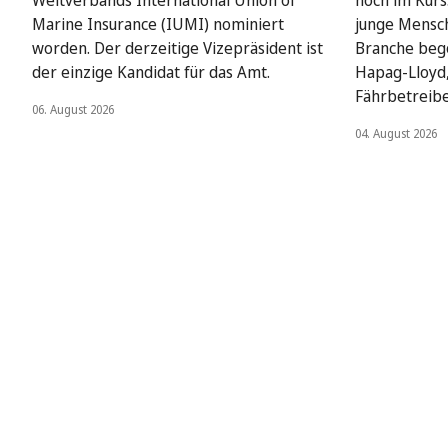
Weltverbands International Union of
hoch im Kurs
Marine Insurance (IUMI) nominiert
junge Mensch
worden. Der derzeitige Vizepräsident ist
Branche beg
der einzige Kandidat für das Amt.
Hapag-Lloyd
Fährbetreib
06. August 2026
04. August 2026