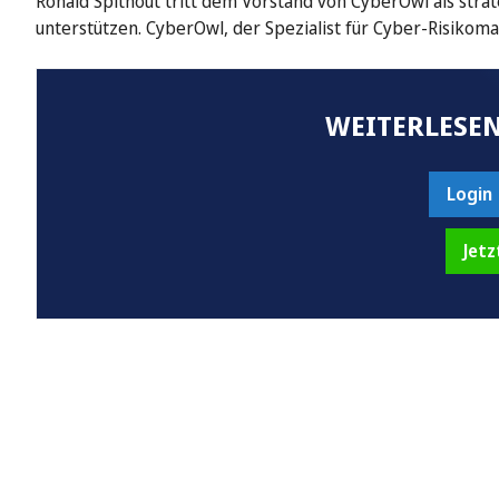
Ronald Spithout tritt dem Vorstand von CyberOwl als stra
unterstützen. CyberOwl, der Spezialist für Cyber-Risiko
WEITERLESEN
Login
Jetz