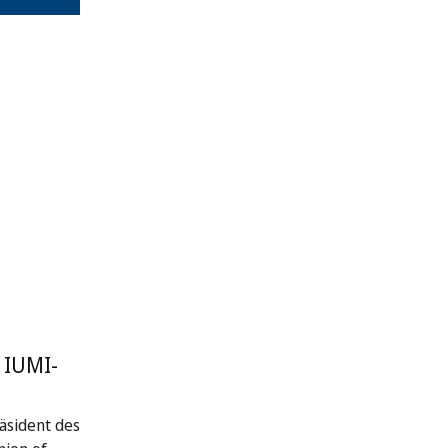
 IUMI-
räsident des