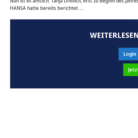
Nun ist es amtlich: Tanja Dreilich, erst zu Beginn des Ja
HANSA hatte bereits berichtet. …
WEITERLESEN
Login
Jetz