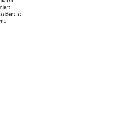
nion of
niert
äsident ist
mt.