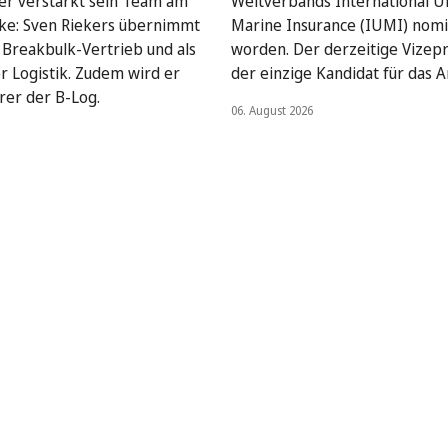
ser verstärkt sein Team am
Weltverbands International U
ke: Sven Riekers übernimmt
Marine Insurance (IUMI) nomi
Breakbulk-Vertrieb und als
worden. Der derzeitige Vizepr
er Logistik. Zudem wird er
der einzige Kandidat für das A
rer der B-Log.
06. August 2026