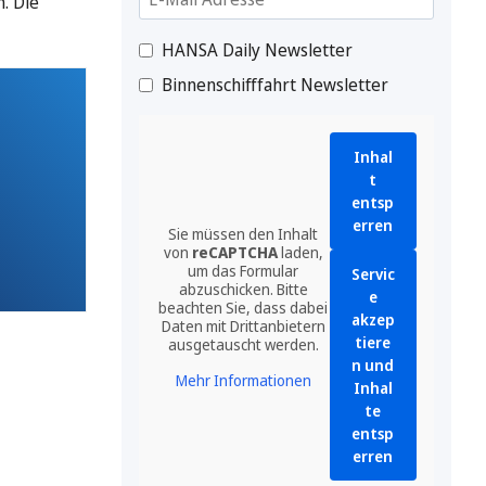
. Die
HANSA Daily Newsletter
Binnenschifffahrt Newsletter
Inhal
t
entsp
erren
Sie müssen den Inhalt
von
reCAPTCHA
laden,
um das Formular
Servic
abzuschicken. Bitte
e
beachten Sie, dass dabei
akzep
Daten mit Drittanbietern
tiere
ausgetauscht werden.
n und
Mehr Informationen
Inhal
te
entsp
erren