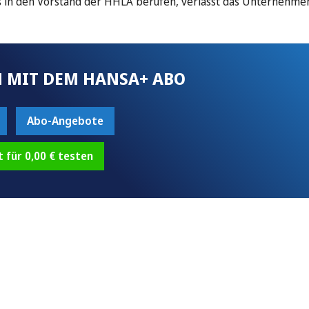
hres in den Vorstand der HHLA berufen, verlässt das Unternehmen
 MIT DEM HANSA+ ABO
Abo-Angebote
t für 0,00 € testen