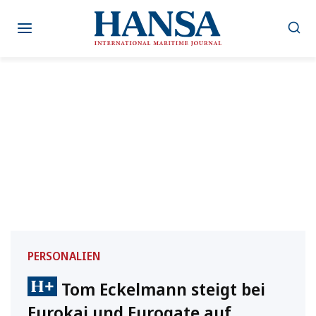
Zum
Inhalt
springen
PERSONALIEN
Tom Eckelmann steigt bei
Eurokai und Eurogate auf