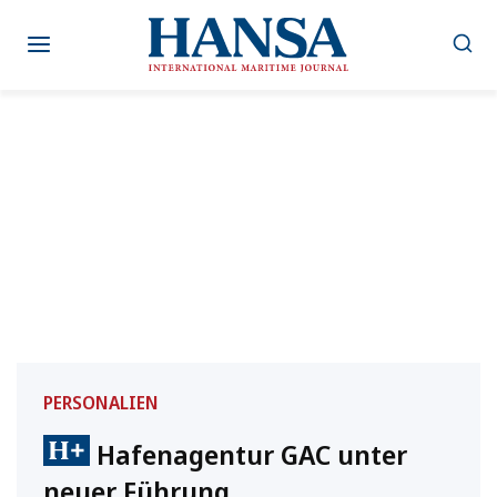
Zum
Inhalt
springen
PERSONALIEN
Hafenagentur GAC unter
neuer Führung