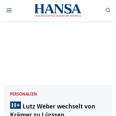
Zum
Inhalt
springen
PERSONALIEN
Lutz Weber wechselt von
Krämer zu Lürssen