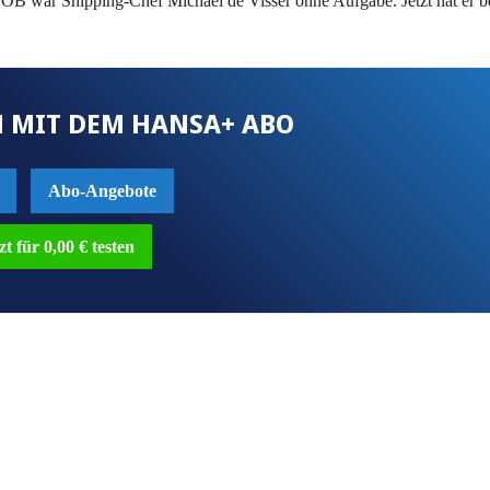
OB war Shipping-Chef Michael de Visser ohne Aufgabe. Jetzt hat er be
 MIT DEM HANSA+ ABO
Abo-Angebote
zt für 0,00 € testen