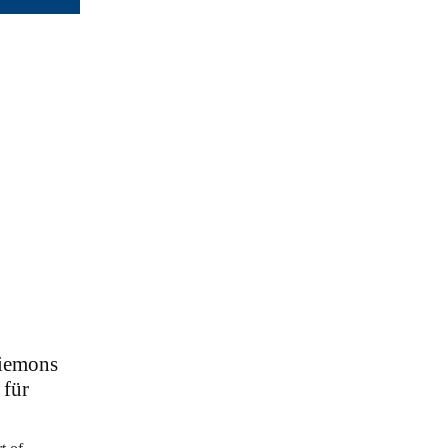
Siemons
 für