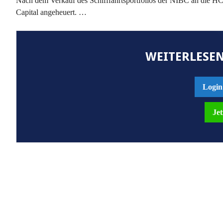
Nach dem Verkauf des Schifffahrtsportfolios der NIBC an die HC
Capital angeheuert. …
WEITERLESEN
Login
Jet