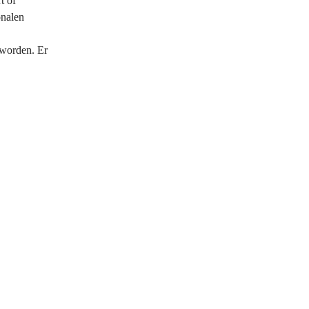
t of
onalen
worden. Er