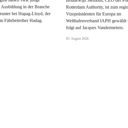
Boudewijn Siemons, CEO der Por
 Ausbildung in der Branche
Rotterdam Authority, ist zum regi
runter bei Hapag-Lloyd, der
Vizepräsidenten für Europa im
 Fährbetreiber Hadag.
Welthafenverband IAPH gewählt 
folgt auf Jacques Vandermeiren.
03. August 2026