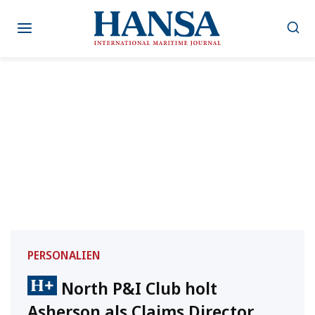
Zum
Inhalt
springen
PERSONALIEN
North P&I Club holt
Asherson als Claims Director