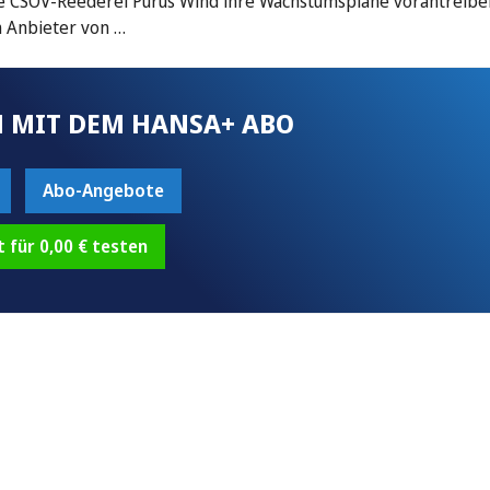
ie CSOV-Reederei Purus Wind ihre Wachstumspläne vorantreibe
m Anbieter von …
 MIT DEM HANSA+ ABO
Abo-Angebote
t für 0,00 € testen