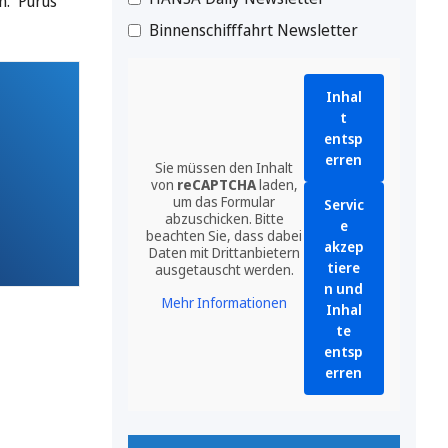
n. Purus
Binnenschifffahrt Newsletter
Inhal
t
entsp
erren
Sie müssen den Inhalt
von
reCAPTCHA
laden,
um das Formular
Servic
abzuschicken. Bitte
e
beachten Sie, dass dabei
akzep
Daten mit Drittanbietern
tiere
ausgetauscht werden.
n und
Mehr Informationen
Inhal
te
entsp
erren