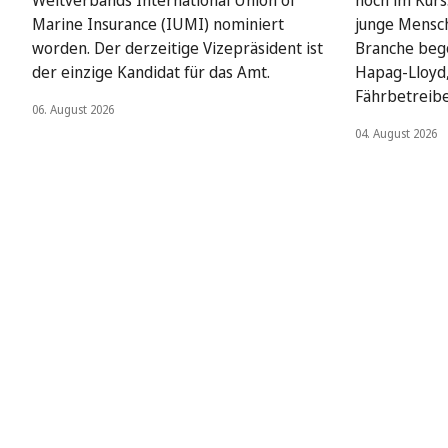
Weltverbands International Union of
hoch im Kurs
Marine Insurance (IUMI) nominiert
junge Mensch
worden. Der derzeitige Vizepräsident ist
Branche beg
der einzige Kandidat für das Amt.
Hapag-Lloyd
Fährbetreib
06. August 2026
04. August 2026