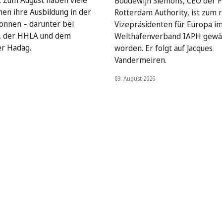
: Zum August haben viele
Boudewijn Siemons, CEO der P
en ihre Ausbildung in der
Rotterdam Authority, ist zum 
onnen – darunter bei
Vizepräsidenten für Europa i
, der HHLA und dem
Welthafenverband IAPH gewä
er Hadag.
worden. Er folgt auf Jacques
Vandermeiren.
03. August 2026