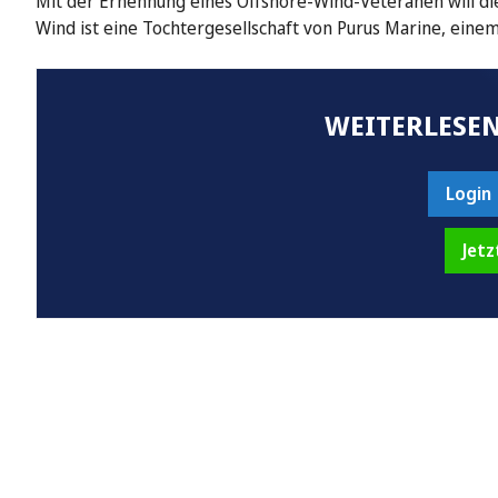
Mit der Ernennung eines Offshore-Wind-Veteranen will d
Wind ist eine Tochtergesellschaft von Purus Marine, eine
WEITERLESEN
Login
Jetz