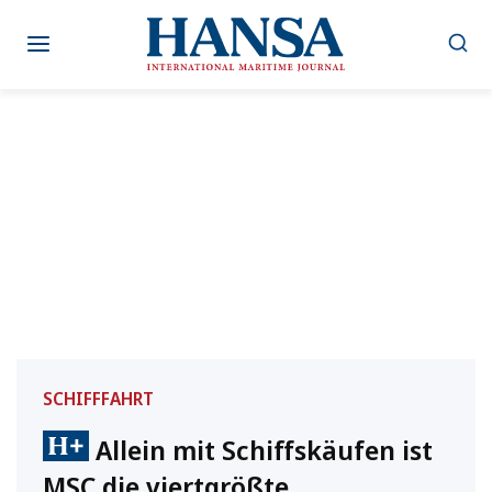
Zum
Inhalt
springen
SCHIFFFAHRT
Allein mit Schiffskäufen ist
MSC die viertgrößte