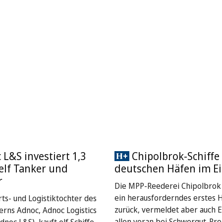
L&S investiert 1,3
Chipolbrok-Schiffe 
 elf Tanker und
deutschen Häfen im Ei
r
Die MPP-Reederei Chipolbrok 
ein herausforderndes erstes 
rts- und Logistiktochter des
zurück, vermeldet aber auch E
rns Adnoc, Adnoc Logistics
allen voran bei Schwergut-Pro
dnoc L&S), kauft elf Schiffe