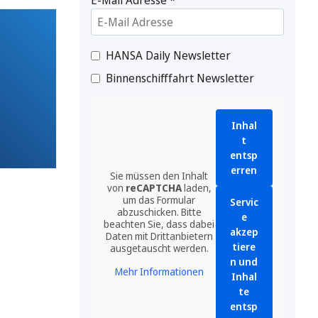
HANSA Daily Newsletter
Binnenschifffahrt Newsletter
Inhal
t
entsp
erren
Sie müssen den Inhalt
von
reCAPTCHA
laden,
um das Formular
Servic
abzuschicken. Bitte
e
beachten Sie, dass dabei
akzep
Daten mit Drittanbietern
tiere
ausgetauscht werden.
n und
Mehr Informationen
Inhal
te
entsp