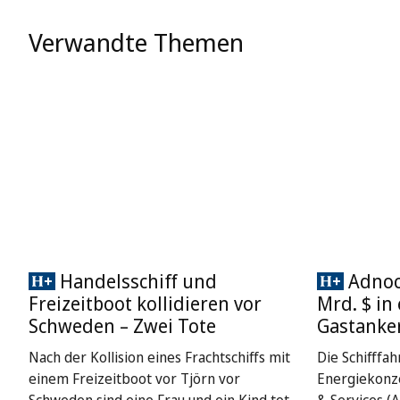
Verwandte Themen
Handelsschiff und
Adnoc 
Freizeitboot kollidieren vor
Mrd. $ in
Schweden – Zwei Tote
Gastanke
Nach der Kollision eines Frachtschiffs mit
Die Schifffah
einem Freizeitboot vor Tjörn vor
Energiekonze
Schweden sind eine Frau und ein Kind tot.
& Services (A