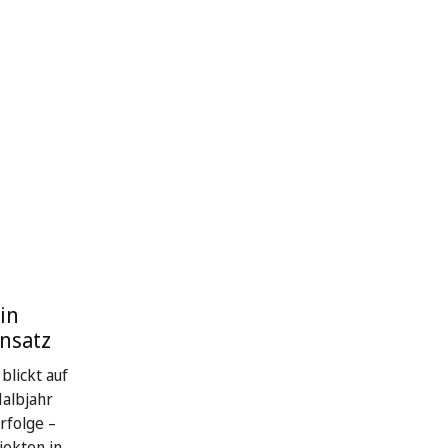
in
nsatz
blickt auf
Halbjahr
rfolge –
jekten in