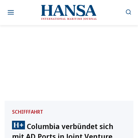
Zum
Inhalt
springen
SCHIFFFAHRT
Columbia verbündet sich
mit AD Ports in Joint Venture