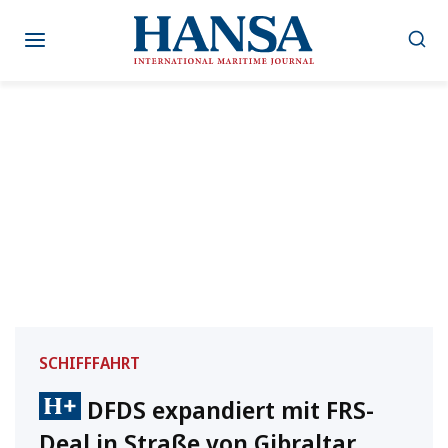
Zum
Inhalt
springen
SCHIFFFAHRT
DFDS expandiert mit FRS-
Deal in Straße von Gibraltar