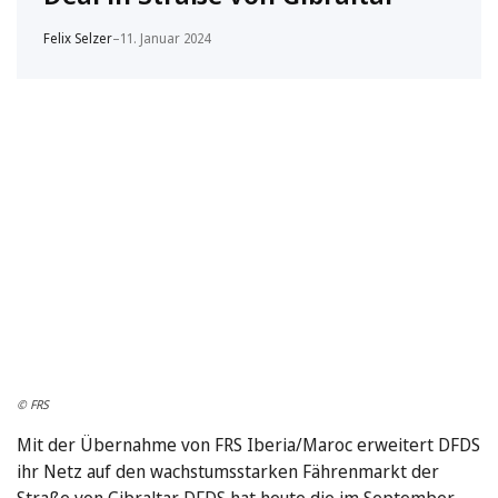
Felix Selzer
–
11. Januar 2024
© FRS
Mit der Übernahme von FRS Iberia/Maroc erweitert DFDS
ihr Netz auf den wachstumsstarken Fährenmarkt der
Straße von Gibraltar. DFDS hat heute die im September …