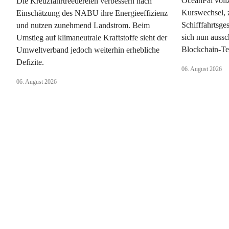
OceanPal vollz
Die Kreuzfahrtreedereien verbessern nach
Kurswechsel, z
Einschätzung des NABU ihre Energieeffizienz
Schifffahrtsge
und nutzen zunehmend Landstrom. Beim
sich nun aussc
Umstieg auf klimaneutrale Kraftstoffe sieht der
Blockchain-Te
Umweltverband jedoch weiterhin erhebliche
Defizite.
06. August 2026
06. August 2026