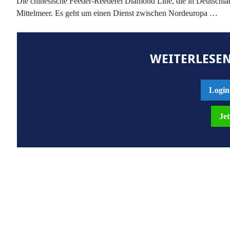
Die chinesische Feeder-Reederei Diamond Line, die in Deutschlan
Mittelmeer. Es geht um einen Dienst zwischen Nordeuropa …
WEITERLESEN
Login
Jet