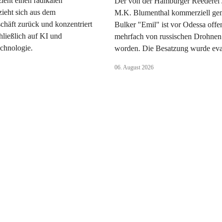
ieht einen radikalen
Der von der Hamburger Reederei
ieht sich aus dem
M.K. Blumenthal kommerziell ge
schäft zurück und konzentriert
Bulker "Emil" ist vor Odessa offe
hließlich auf KI und
mehrfach von russischen Drohnen 
chnologie.
worden. Die Besatzung wurde eva
06. August 2026