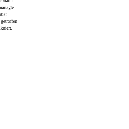
 Johann
managte
nbar
getroffen
kuiert.