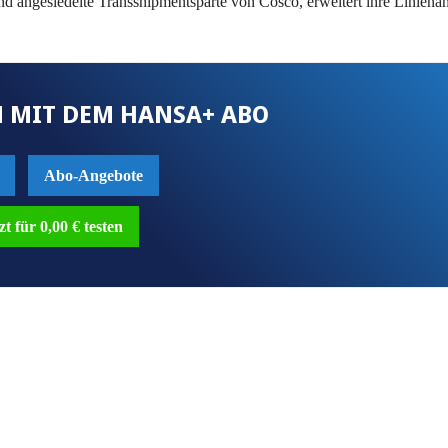
d angesiedelte Transshipmentsparte von Cosco, erweitert ihre Liniena
 MIT DEM HANSA+ ABO
Abo-Angebote
zt für 0,00 € testen