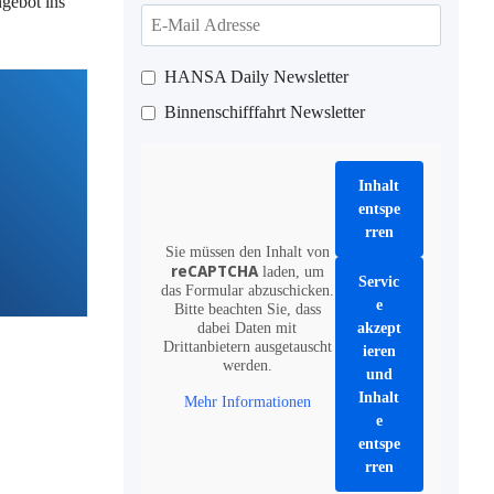
ngebot ins
HANSA Daily Newsletter
Binnenschifffahrt Newsletter
Inhalt
entspe
rren
Sie müssen den Inhalt von
reCAPTCHA
laden, um
Servic
das Formular abzuschicken.
e
Bitte beachten Sie, dass
dabei Daten mit
akzept
Drittanbietern ausgetauscht
ieren
werden.
und
Inhalt
Mehr Informationen
e
entspe
rren