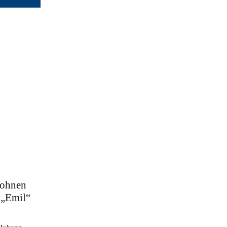
rohnen
 „Emil“