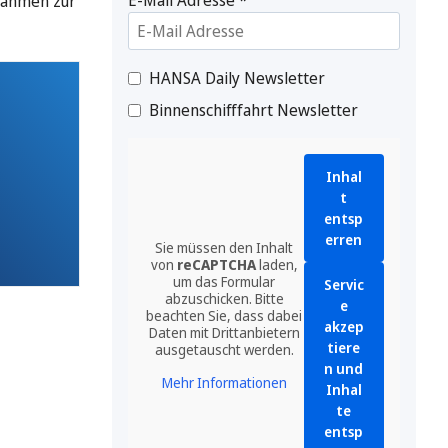
ßnahmen zur
HANSA Daily Newsletter
Binnenschifffahrt Newsletter
Inhal
t
entsp
erren
Sie müssen den Inhalt
von
reCAPTCHA
laden,
um das Formular
Servic
abzuschicken. Bitte
e
beachten Sie, dass dabei
akzep
Daten mit Drittanbietern
tiere
ausgetauscht werden.
n und
Mehr Informationen
Inhal
te
entsp