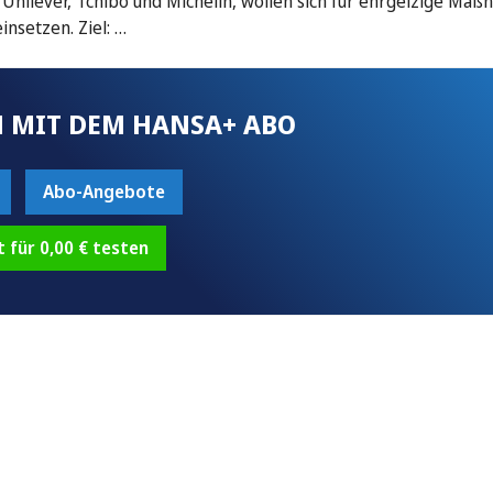
nilever, Tchibo und Michelin, wollen sich für ehrgeizige Ma
nsetzen. Ziel: …
 MIT DEM HANSA+ ABO
Abo-Angebote
t für 0,00 € testen