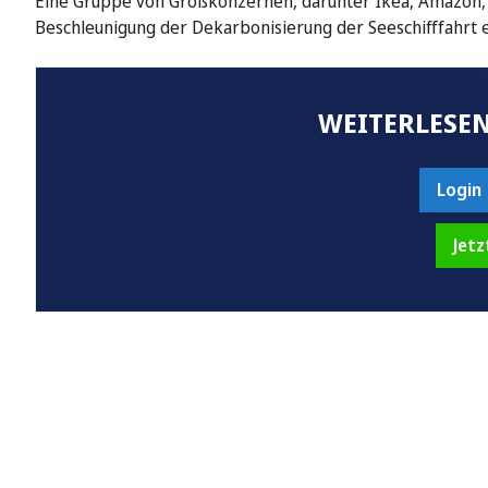
Eine Gruppe von Großkonzernen, darunter Ikea, Amazon, U
Beschleunigung der Dekarbonisierung der Seeschifffahrt ei
WEITERLESEN
Login
Jetz