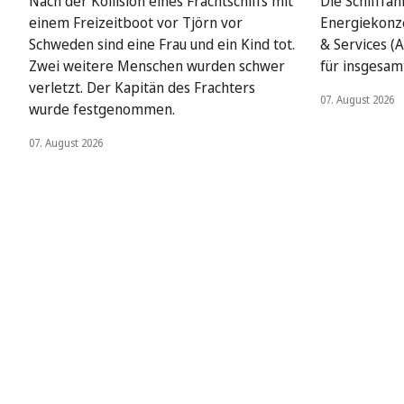
Nach der Kollision eines Frachtschiffs mit
Die Schifffah
einem Freizeitboot vor Tjörn vor
Energiekonze
Schweden sind eine Frau und ein Kind tot.
& Services (A
Zwei weitere Menschen wurden schwer
für insgesamt
verletzt. Der Kapitän des Frachters
07. August 2026
wurde festgenommen.
07. August 2026