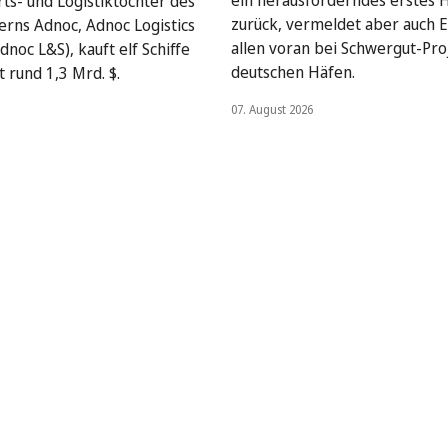
ein herausforderndes erstes 
rts- und Logistiktochter des
zurück, vermeldet aber auch E
rns Adnoc, Adnoc Logistics
allen voran bei Schwergut-Pro
dnoc L&S), kauft elf Schiffe
deutschen Häfen.
 rund 1,3 Mrd. $.
07. August 2026