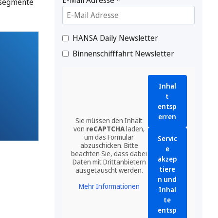
ssegmente
HANSA Daily Newsletter
Binnenschifffahrt Newsletter
Inhal
t
entsp
erren
Sie müssen den Inhalt
von
reCAPTCHA
laden,
um das Formular
Servic
abzuschicken. Bitte
e
beachten Sie, dass dabei
akzep
Daten mit Drittanbietern
tiere
ausgetauscht werden.
n und
Mehr Informationen
Inhal
te
entsp