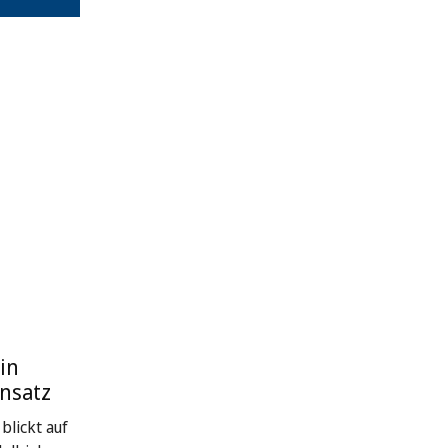
in
nsatz
blickt auf