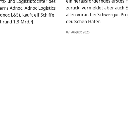
ein herausforderndes erstes 
rts- und Logistiktochter des
zurück, vermeldet aber auch E
rns Adnoc, Adnoc Logistics
allen voran bei Schwergut-Pro
dnoc L&S), kauft elf Schiffe
deutschen Häfen.
 rund 1,3 Mrd. $.
07. August 2026