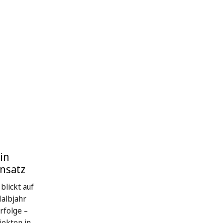
in
nsatz
blickt auf
Halbjahr
rfolge –
jekten in