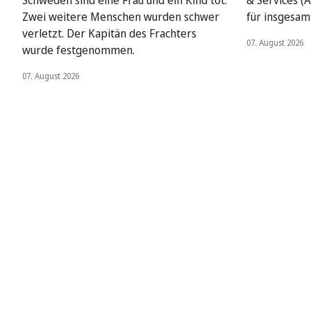
Schweden sind eine Frau und ein Kind tot.
& Services (A
Zwei weitere Menschen wurden schwer
für insgesamt
verletzt. Der Kapitän des Frachters
07. August 2026
wurde festgenommen.
07. August 2026