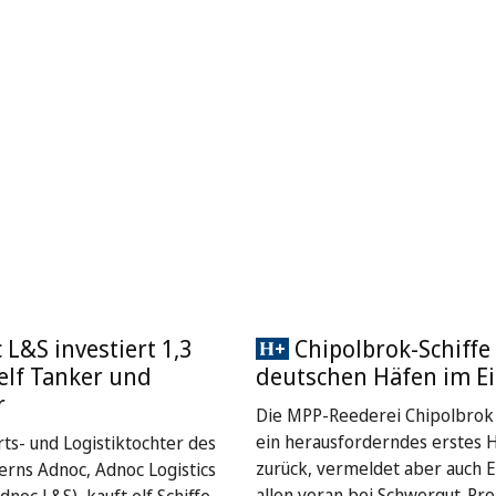
L&S investiert 1,3
Chipolbrok-Schiffe 
 elf Tanker und
deutschen Häfen im Ei
r
Die MPP-Reederei Chipolbrok 
ein herausforderndes erstes 
rts- und Logistiktochter des
zurück, vermeldet aber auch E
rns Adnoc, Adnoc Logistics
allen voran bei Schwergut-Pro