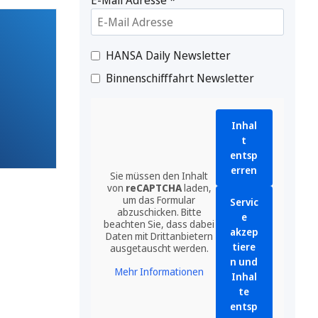
HANSA Daily Newsletter
Binnenschifffahrt Newsletter
Inhal
t
entsp
erren
Sie müssen den Inhalt
von
reCAPTCHA
laden,
um das Formular
Servic
abzuschicken. Bitte
e
beachten Sie, dass dabei
akzep
Daten mit Drittanbietern
tiere
ausgetauscht werden.
n und
Mehr Informationen
Inhal
te
entsp