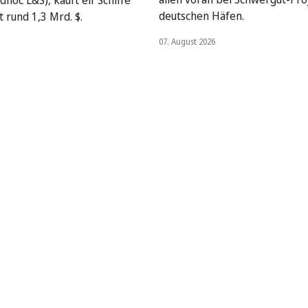
dnoc L&S), kauft elf Schiffe
deutschen Häfen.
 rund 1,3 Mrd. $.
07. August 2026