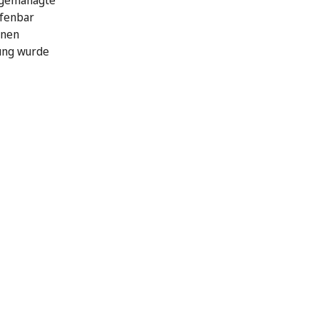
 gemanagte
ffenbar
hnen
ung wurde