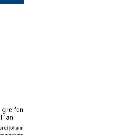
 greifen
l“ an
rei Johann