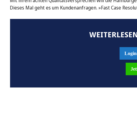
Mit ihrem achten Qualitätsversprechen will die Hamburge
Dieses Mal geht es um Kundenanfragen. »Fast Case Resolu
WEITERLESEN
Login
Jet