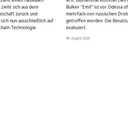
lzieht einen radikalen
M.K. Blumenthal kommerziell
 zieht sich aus dem
Bulker "Emil" ist vor Odessa o
geschäft zurück und
mehrfach von russischen Dro
sich nun ausschließlich auf
getroffen worden. Die Besatz
chain-Technologie.
evakuiert.
06. August 2026