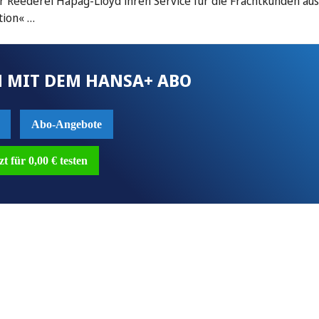
r Reederei Hapag-Lloyd ihren Service für die Frachtkunden au
tion« …
 MIT DEM HANSA+ ABO
Abo-Angebote
zt für 0,00 € testen