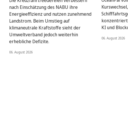
OceanPal vol
Die Kreuzfahrtreedereien verbessern
Kurswechsel,
nach Einschätzung des NABU ihre
Schifffahrts
Energieeffizienz und nutzen zunehmend
konzentriert 
Landstrom. Beim Umstieg auf
KI und Block
klimaneutrale Kraftstoffe sieht der
Umweltverband jedoch weiterhin
06. August 2026
erhebliche Defizite.
06. August 2026