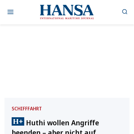
Zum
Inhalt
springen
SCHIFFFAHRT
Huthi wollen Angriffe
beenden – aber nicht auf