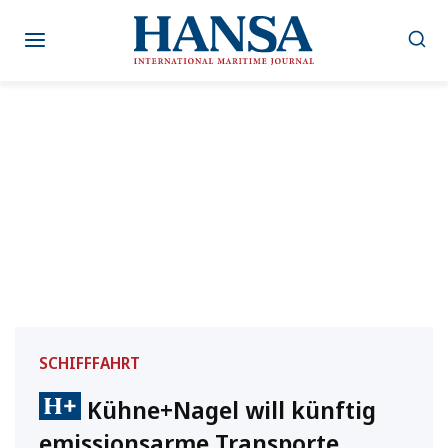
Zum
Inhalt
springen
SCHIFFFAHRT
Kühne+Nagel will künftig
emissionsarme Transporte