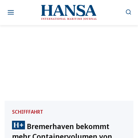
Zum
Inhalt
springen
SCHIFFFAHRT
Bremerhaven bekommt
mehr Containervolumen von