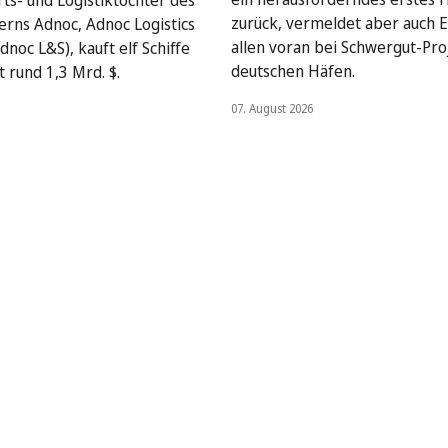
rts- und Logistiktochter des
zurück, vermeldet aber auch E
rns Adnoc, Adnoc Logistics
allen voran bei Schwergut-Pro
dnoc L&S), kauft elf Schiffe
deutschen Häfen.
 rund 1,3 Mrd. $.
07. August 2026