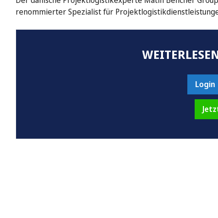
Der dänische Projektlogistikexperte Matin Bencher Group g
renommierter Spezialist für Projektlogistikdienstleistung
WEITERLESEN
Login
Jetz