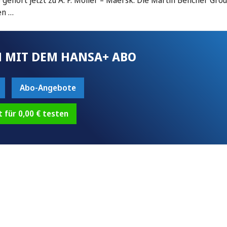
ehört jetzt zu A. P. Moller – Maersk. Die Martin Bencher Group
en …
 MIT DEM HANSA+ ABO
Abo-Angebote
t für 0,00 € testen