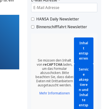
 ist ein
HANSA Daily Newsletter
Binnenschifffahrt Newsletter
Inhal
t
entsp
erren
Sie müssen den Inhalt
von
reCAPTCHA
laden,
um das Formular
Servic
abzuschicken. Bitte
e
beachten Sie, dass dabei
akzep
Daten mit Drittanbietern
tiere
ausgetauscht werden.
n und
Mehr Informationen
Inhal
te
entsp