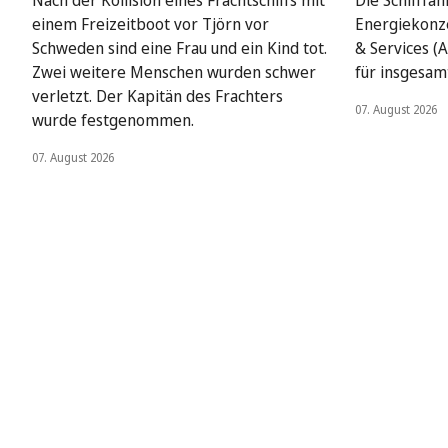
Nach der Kollision eines Frachtschiffs mit
Die Schifffah
einem Freizeitboot vor Tjörn vor
Energiekonze
Schweden sind eine Frau und ein Kind tot.
& Services (A
Zwei weitere Menschen wurden schwer
für insgesamt
verletzt. Der Kapitän des Frachters
07. August 2026
wurde festgenommen.
07. August 2026