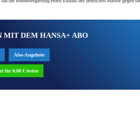
t hat die Bundesregierung einen Einsatz der deutschen Marine gegen di
 MIT DEM HANSA+ ABO
Abo-Angebote
zt für 0,00 € testen