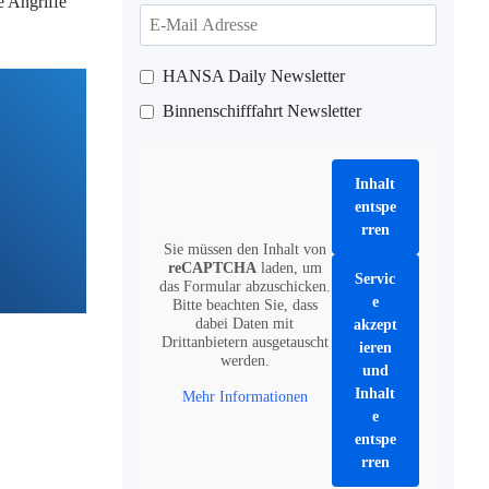
e Angriffe
HANSA Daily Newsletter
Binnenschifffahrt Newsletter
Inhalt
entspe
rren
Sie müssen den Inhalt von
reCAPTCHA
laden, um
Servic
das Formular abzuschicken.
e
Bitte beachten Sie, dass
dabei Daten mit
akzept
Drittanbietern ausgetauscht
ieren
werden.
und
Inhalt
Mehr Informationen
e
entspe
rren