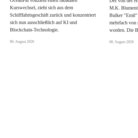
OceanPal vollzieht einen radikalen
Der von der H
Kurswechsel, zieht sich aus dem
M.K. Blument
Schifffahrtsgeschäft zurück und konzentriert
Bulker "Emil" 
sich nun ausschließlich auf KI und
mehrfach von 
Blockchain-Technologie.
worden. Die B
06. August 2026
06. August 2026