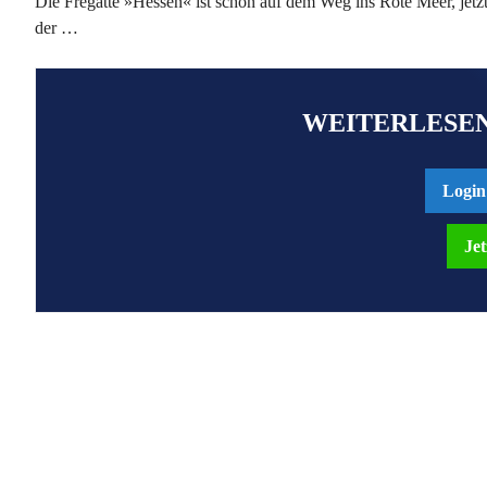
Die Fregatte »Hessen« ist schon auf dem Weg ins Rote Meer, jetz
der …
WEITERLESEN
Login
Jet