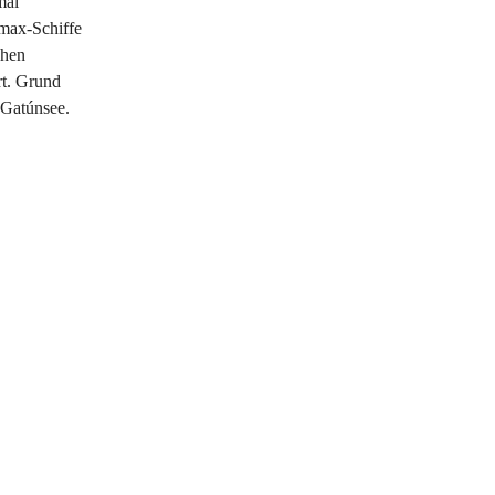
mal
max-Schiffe
chen
rt. Grund
 Gatúnsee.