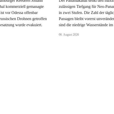
amburger Reederei Johann
Der Panamakanal senkt den maxi
hal kommerziell gemanagte
zulässigen Tiefgang für Neo-Pana
ist vor Odessa offenbar
in zwei Stufen. Die Zahl der tägli
russischen Drohnen getroffen
Passagen bleibt vorerst unverände
esatzung wurde evakuiert.
sind die niedrige Wasserstände im
06. August 2026