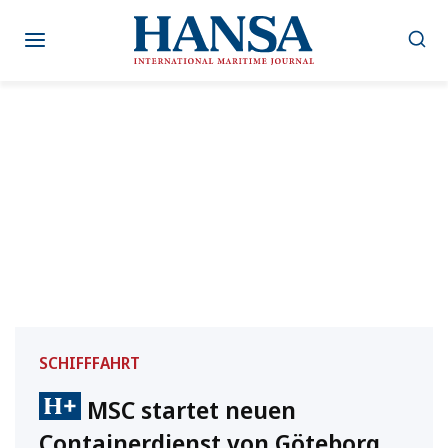
Zum
Inhalt
springen
SCHIFFFAHRT
MSC startet neuen
Containerdienst von Göteborg