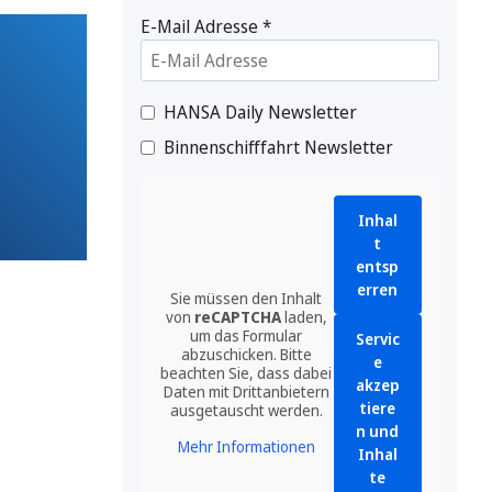
E-Mail Adresse
*
HANSA Daily Newsletter
Binnenschifffahrt Newsletter
Inhal
t
entsp
erren
Sie müssen den Inhalt
von
reCAPTCHA
laden,
um das Formular
Servic
abzuschicken. Bitte
e
beachten Sie, dass dabei
akzep
Daten mit Drittanbietern
tiere
ausgetauscht werden.
n und
Mehr Informationen
Inhal
te