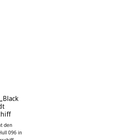
„Black
dt
hiff
at den
ull 096 in