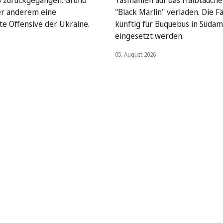
 zurückgegangen. Grund
Tasmanien auf das Halbtaucher
ter anderem eine
"Black Marlin" verladen. Die Fä
e Offensive der Ukraine.
künftig für Buquebus in Südam
eingesetzt werden.
05. August 2026