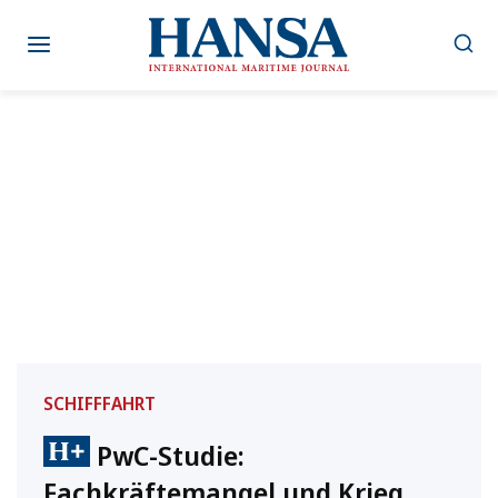
Zum
Inhalt
springen
SCHIFFFAHRT
PwC-Studie:
Fachkräftemangel und Krieg