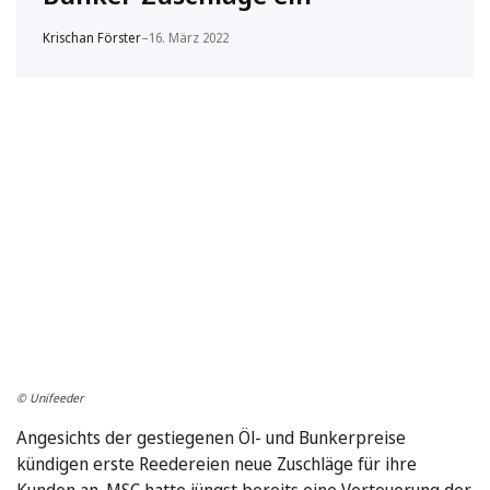
Krischan Förster
–
16. März 2022
© Unifeeder
Angesichts der gestiegenen Öl- und Bunkerpreise
kündigen erste Reedereien neue Zuschläge für ihre
Kunden an. MSC hatte jüngst bereits eine Verteuerung der